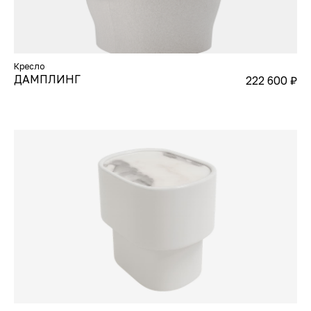
Кресло
ДАМПЛИНГ
222 600
₽
О нас
Сотрудничество
Каталог
Оплата и доставка
Контакты
Условия возврата
Инструкция по уходу
Блог
за мебелью
+7 (995) 66-70-555
office@feneche.ru
Сибирская улица,
63, Пермь
Вконтакте
Instagram*
Telegram
Pinterest
Youtube
TikTok
© 2025 Все права защищены