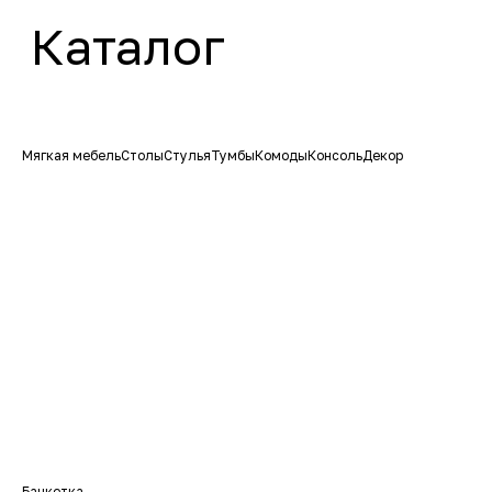
Мягкая мебель
Столы
Стулья
Тумбы
Комоды
Консоль
Декор
Банкетка