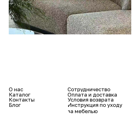
+7 (995) 66-70-555
office@feneche.ru
Сибирская улица,
63, Пермь
Вконтакте
Instagram*
Telegram
Pinterest
Youtube
TikTok
© 2025 Все права защищены
Политика конфиденциальности
made in ONE ZERO
EIGHT
* Принадлежит корпорации Meta, деятельность которой
признана в России экстремистской и запрещена.