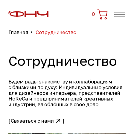
0
0
Главная
Сотрудничество
О нас
Сотрудничество
→
Каталог
Оплата и доставка
Контакты
Условия возврата
Блог
Сотрудничество
Будем рады знакомству и коллаборациям
с близкими по духу: Индивидуальные условия
для дизайнеров интерьера, представителей
HoReCa и предпринимателей креативных
индустрий, влюблённых в своё дело.
[
Связаться с нами
]