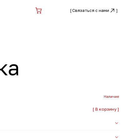
[
Связаться с нами
Связаться с нами
[
]
]
Наличие
[ В корзину ]