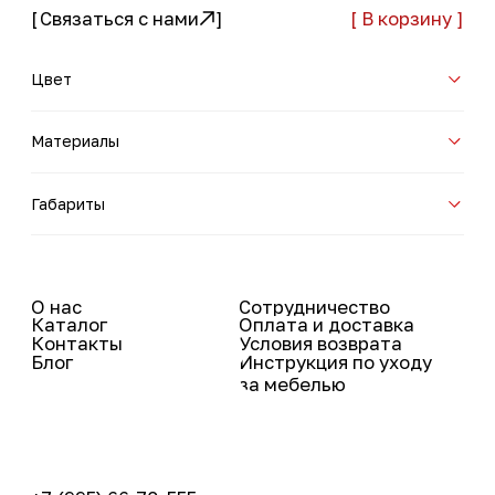
+7 (995) 66-70-555
office@feneche.ru
Сибирская улица,
63, Пермь
Вконтакте
Instagram*
Telegram
Pinterest
Youtube
TikTok
© 2025 Все права защищены
Политика конфиденциальности
made in ONE ZERO
EIGHT
* Принадлежит корпорации Meta, деятельность которой
признана в России экстремистской и запрещена.