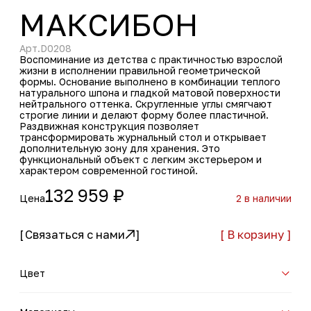
Раздвижная конструкция позволяет
трансформировать журнальный стол и открывает
дополнительную зону для хранения. Это
функциональный объект с легким экстерьером и
характером современной гостиной.
132 959 ₽
Цена
2 в наличии
[
Связаться с нами
]
[ В корзину ]
Цвет
Цвет каркаса:
Королевский орех + Айвори
Материалы
Каркас:
МДФ в шпоне + МДФ в эмали
Габариты
1200х700х300
О нас
Сотрудничество
Каталог
Оплата и доставка
Контакты
Условия возврата
Инструкция по уходу
Блог
за мебелью
+7 (995) 66-70-555
office@feneche.ru