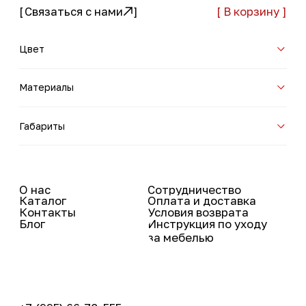
+7 (995) 66-70-555
office@feneche.ru
Сибирская улица,
63, Пермь
Вконтакте
Instagram*
Telegram
Pinterest
Youtube
TikTok
© 2025 Все права защищены
Политика конфиденциальности
made in ONE ZERO
EIGHT
* Принадлежит корпорации Meta, деятельность которой
признана в России экстремистской и запрещена.