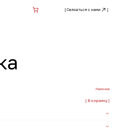
[
Связаться с нами
Связаться с нами
[
]
]
Наличие
[ В корзину ]